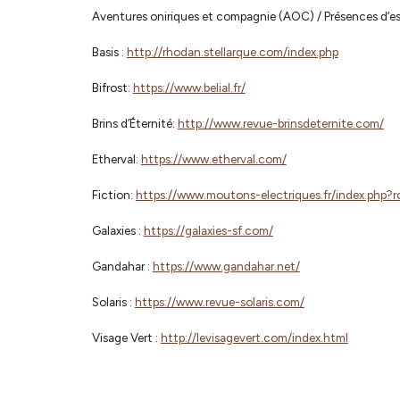
Aventures oniriques et compagnie (AOC) / Présences d’esp
Basis :
http://rhodan.stellarque.com/index.php
Bifrost:
https://www.belial.fr/
Brins d’Éternité:
http://www.revue-brinsdeternite.com/
Etherval:
https://www.etherval.com/
Fiction:
https://www.moutons-electriques.fr/index.ph
Galaxies :
https://galaxies-sf.com/
Gandahar :
https://www.gandahar.net/
Solaris :
https://www.revue-solaris.com/
Visage Vert :
http://levisagevert.com/index.html