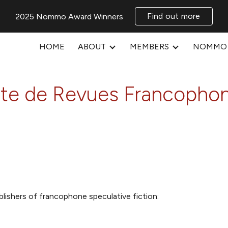
Find out more
2025 Nommo Award Winners
ip to main content
Skip to navigat
HOME
ABOUT
MEMBERS
NOMMO 
ste de Revues Francopho
lishers of francophone speculative fiction: