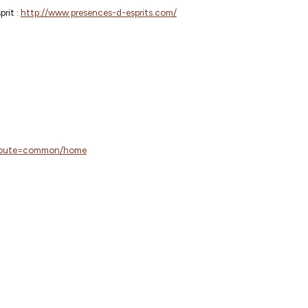
rit :
http://www.presences-d-esprits.com/
p?route=common/home